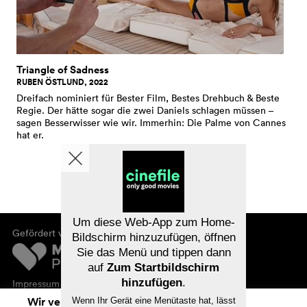
Triangle of Sadness
RUBEN ÖSTLUND, 2022
Dreifach nominiert für Bester Film, Bestes Drehbuch & Beste
Regie. Der hätte sogar die zwei Daniels schlagen müssen –
sagen Besserwisser wie wir. Immerhin: Die Palme von Cannes
hat er.
Um diese Web-App zum Home-
Gefördert von
Bildschirm hinzuzufügen, öffnen
Sie das Menü und tippen dann
auf
Zum Startbildschirm
hinzufügen
.
Impressum
Datenschutz
Wir verwenden Cookies. Mit dem
Wenn Ihr Gerät eine Menütaste hat, lässt