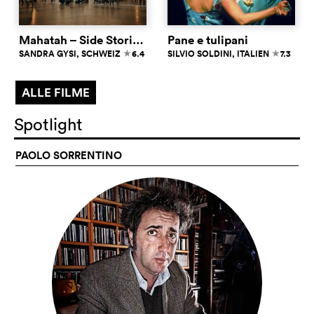
Mahatah – Side Stories from Main Stations
Pane e tulipani
SANDRA GYSI
, SCHWEIZ
6.4
SILVIO SOLDINI
, ITALIEN
7.3
c
c
ALLE FILME
Spotlight
PAOLO SORRENTINO