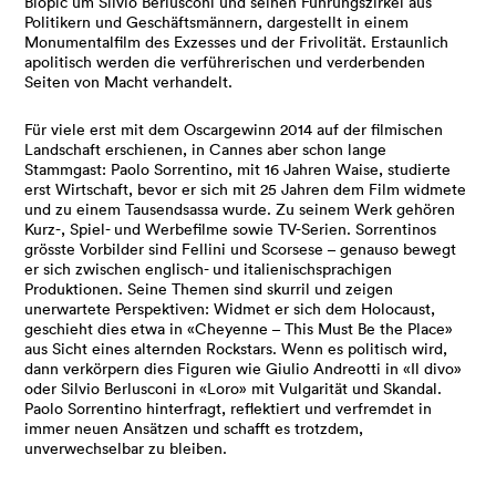
Biopic um Silvio Berlusconi und seinen Führungszirkel aus
Politikern und Geschäftsmännern, dargestellt in einem
Monumentalfilm des Exzesses und der Frivolität. Erstaunlich
apolitisch werden die verführerischen und verderbenden
Seiten von Macht verhandelt.
Für viele erst mit dem Oscargewinn 2014 auf der
filmischen
Landschaft erschienen, in Cannes aber schon lange
Stammgast:
Paolo
Sorrentino
, mit 16 Jahren Waise, studierte
erst Wirtschaft, bevor er sich mit 25 Jahren dem Film widmete
und zu einem Tausendsassa wurde. Zu seinem Werk gehören
Kurz-, Spiel- und Werbefilme sowie TV-Serien.
Sorrentinos
grösste
Vorbilder sind
Fellini
und
Scorsese
– genauso bewegt
er sich zwischen englisch- und
italienischsprachigen
Produktionen. Seine Themen sind skurril und zeigen
unerwartete Perspektiven: Widmet er sich dem Holocaust,
geschieht dies etwa in «
Cheyenne
–
This
Must
Be the
Place
»
aus Sicht eines alternden Rockstars. Wenn es politisch wird,
dann verkörpern dies Figuren wie
Giulio
Andreotti
in «Il
divo
»
oder
Silvio
Berlusconi
in «
Loro
» mit
Vulgarität
und Skandal.
Paolo
Sorrentino
hinterfragt, reflektiert und verfremdet in
immer neuen Ansätzen und schafft es trotzdem,
unverwechselbar zu bleiben.