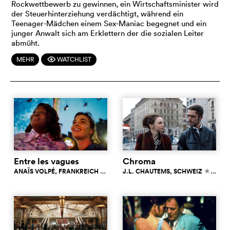
Rockwettbewerb zu gewinnen, ein Wirtschaftsminister wird
der Steuerhinterziehung verdächtigt, während ein
Teenager-Mädchen einem Sex-Maniac begegnet und ein
junger Anwalt sich am Erklettern der die sozialen Leiter
abmüht.
MEHR
WATCHLIST
F
Entre les vagues
Chroma
ANAÏS VOLPÉ
, FRANKREICH
6.7
J.L. CHAUTEMS
, SCHWEIZ
6.9
c
c