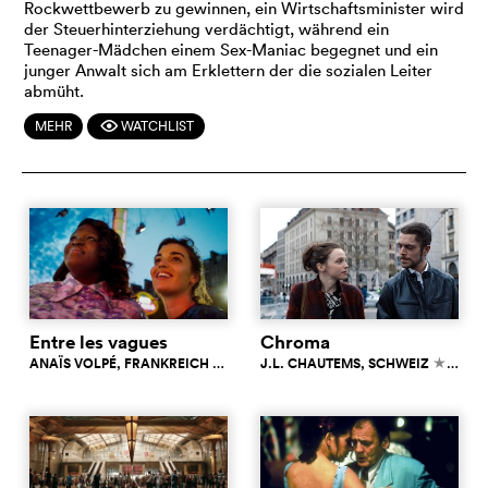
Rockwettbewerb zu gewinnen, ein Wirtschaftsminister wird
der Steuerhinterziehung verdächtigt, während ein
Teenager-Mädchen einem Sex-Maniac begegnet und ein
junger Anwalt sich am Erklettern der die sozialen Leiter
abmüht.
MEHR
WATCHLIST
F
Entre les vagues
Chroma
ANAÏS VOLPÉ
, FRANKREICH
6.7
J.L. CHAUTEMS
, SCHWEIZ
6.9
c
c