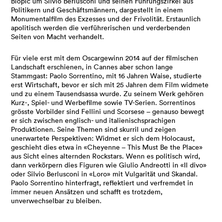
Biopic um Silvio Berlusconi und seinen Führungszirkel aus
Politikern und Geschäftsmännern, dargestellt in einem
Monumentalfilm des Exzesses und der Frivolität. Erstaunlich
apolitisch werden die verführerischen und verderbenden
Seiten von Macht verhandelt.
Für viele erst mit dem Oscargewinn 2014 auf der
filmischen
Landschaft erschienen, in Cannes aber schon lange
Stammgast:
Paolo
Sorrentino
, mit 16 Jahren Waise, studierte
erst Wirtschaft, bevor er sich mit 25 Jahren dem Film widmete
und zu einem Tausendsassa wurde. Zu seinem Werk gehören
Kurz-, Spiel- und Werbefilme sowie TV-Serien.
Sorrentinos
grösste
Vorbilder sind
Fellini
und
Scorsese
– genauso bewegt
er sich zwischen englisch- und
italienischsprachigen
Produktionen. Seine Themen sind skurril und zeigen
unerwartete Perspektiven: Widmet er sich dem Holocaust,
geschieht dies etwa in «
Cheyenne
–
This
Must
Be the
Place
»
aus Sicht eines alternden Rockstars. Wenn es politisch wird,
dann verkörpern dies Figuren wie
Giulio
Andreotti
in «Il
divo
»
oder
Silvio
Berlusconi
in «
Loro
» mit
Vulgarität
und Skandal.
Paolo
Sorrentino
hinterfragt, reflektiert und verfremdet in
immer neuen Ansätzen und schafft es trotzdem,
unverwechselbar zu bleiben.