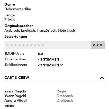
Genre
Dokumentarfilm
Länge
71 Min.
Originalsprachen
Arabisch, Englisch, Französisch, Hebräisch
Bewertungen
Ø
k.A.
c
c
c
c
c
c
c
c
c
c
IMDB-User:
k.A.
Cinefile-User:
< 3 STIMMEN
KritikerInnen:
< 3 STIMMEN
q
CAST & CREW
o
Yvann Yagchi
Regie
Yvann Yagchi
Drehbuch
Aurora Vögeli
Drehbuch
MEHR
>