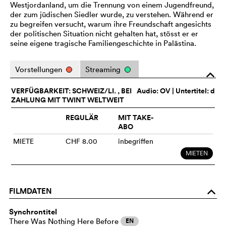
Westjordanland, um die Trennung von einem Jugendfreund,
der zum jüdischen Siedler wurde, zu verstehen. Während er
zu begreifen versucht, warum ihre Freundschaft angesichts
der politischen Situation nicht gehalten hat, stösst er er
seine eigene tragische Familiengeschichte in Palästina.
Vorstellungen
Streaming
o
VERFÜGBARKEIT: SCHWEIZ/LI. , BEI
Audio:
OV
| Untertitel: d
ZAHLUNG MIT TWINT WELTWEIT
REGULÄR
MIT TAKE-
ABO
MIETE
CHF 8.00
inbegriffen
MIETEN
FILMDATEN
o
Synchrontitel
There Was Nothing Here Before
EN