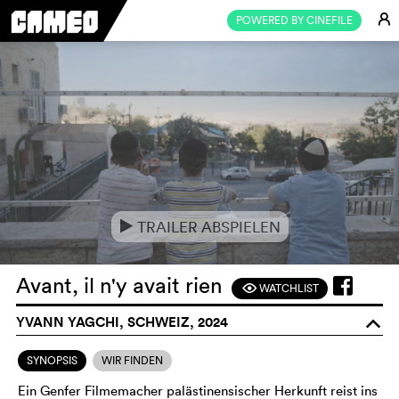
E
POWERED BY CINEFILE
TRAILER ABSPIELEN
e
Avant, il n'y avait rien
WATCHLIST
F
YVANN YAGCHI, SCHWEIZ, 2024
o
SYNOPSIS
WIR FINDEN
Ein Genfer Filmemacher palästinensischer Herkunft reist ins