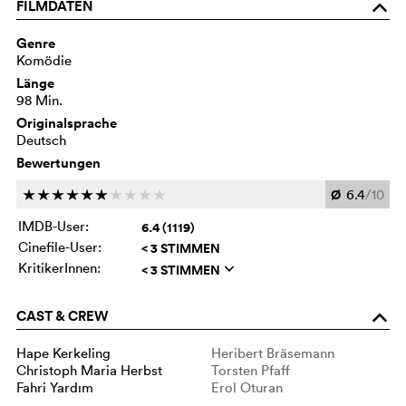
FILMDATEN
o
Genre
Komödie
Länge
98 Min.
Originalsprache
Deutsch
Bewertungen
Ø
6.4
/10
c
c
c
c
c
c
c
c
c
c
IMDB-User:
6.4 (1119)
Cinefile-User:
< 3 STIMMEN
KritikerInnen:
< 3 STIMMEN
q
CAST & CREW
o
Hape Kerkeling
Heribert Bräsemann
Christoph Maria Herbst
Torsten Pfaff
Fahri Yardım
Erol Oturan