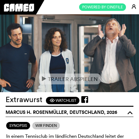
E
POWERED BY CINEFILE
TRAILER ABSPIELEN
e
Extrawurst
WATCHLIST
F
MARCUS H. ROSENMÜLLER, DEUTSCHLAND, 2026
o
SYNOPSIS
WIR FINDEN
In einem Tennisclub im ländlichen Deutschland leitet der