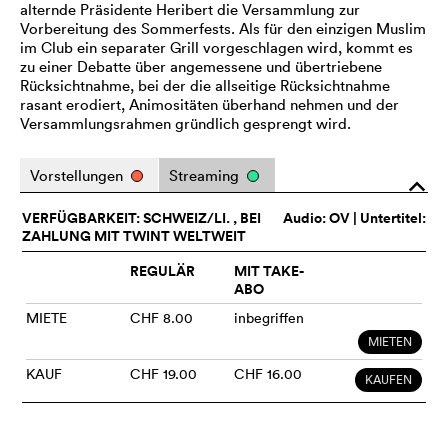
alternde Präsidente Heribert die Versammlung zur
Vorbereitung des Sommerfests. Als für den einzigen Muslim
im Club ein separater Grill vorgeschlagen wird, kommt es
zu einer Debatte über angemessene und übertriebene
Rücksichtnahme, bei der die allseitige Rücksichtnahme
rasant erodiert, Animositäten überhand nehmen und der
Versammlungsrahmen gründlich gesprengt wird.
Vorstellungen
Streaming
o
VERFÜGBARKEIT: SCHWEIZ/LI. , BEI
Audio:
OV
| Untertitel:
ZAHLUNG MIT TWINT WELTWEIT
REGULÄR
MIT TAKE-
ABO
MIETE
CHF 8.00
inbegriffen
MIETEN
KAUF
CHF 19.00
CHF 16.00
KAUFEN