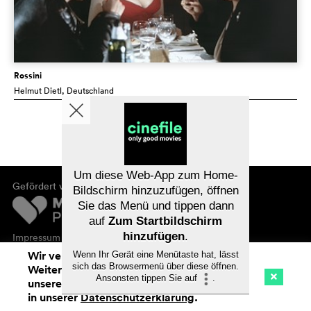
Rossini
Helmut Dietl
, Deutschland
Um diese Web-App zum Home-
Gefördert von
Bildschirm hinzuzufügen, öffnen
Sie das Menü und tippen dann
auf
Zum Startbildschirm
hinzufügen
.
Impressum
Datenschutz
Wir verwenden Cookies. Mit dem
Wenn Ihr Gerät eine Menütaste hat, lässt
sich das Browsermenü über diese öffnen.
Weitersurfen auf cinefile.ch stimmen Sie
Ansonsten tippen Sie auf
.
unserer Cookie-Nutzung zu. Mehr Infos
Kino
Streaming
Watchlist (
0
)
in unserer
Datenschutzerklärung
.
Na