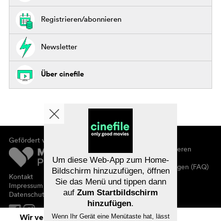
Registrieren/abonnieren
Newsletter
Über cinefile
Gefördert von
Über cinefile
Registrieren/abonnieren
Newsletter
Um diese Web-App zum Home-
Häufig gestellte Fragen (FAQ)
Bildschirm hinzuzufügen, öffnen
Kontakt
Sie das Menü und tippen dann
Gutscheine
Impressum
auf
Zum Startbildschirm
Datenschutz
hinzufügen
.
Wir verwenden Cookies. Mit dem
Wenn Ihr Gerät eine Menütaste hat, lässt