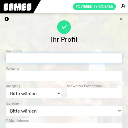
E
POWERED BY CINEFILE
s
f
Ihr Profil
Nachname
Vorname
Jahrgang
Schweizer Postleitzahl
Sprache
E-Mail-Adresse