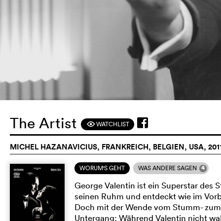
The Artist
WATCHLIST
F
MICHEL HAZANAVICIUS, FRANKREICH, BELGIEN, USA, 201
4
WORUM'S GEHT
WAS ANDERE SAGEN
George Valentin ist ein Superstar de
seinen Ruhm und entdeckt wie im Vorbe
Doch mit der Wende vom Stumm- zum T
Untergang: Während Valentin nicht wahr