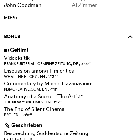
John Goodman
Al Zimmer
MEHR
>
BONUS
o
Gefilmt
i
Videokritik
FRANKFURTER ALLGEMEINE ZEITUNG, DE , 3‘09‘‘
Discussion among film critics
WHAT THE FLICK?!, EN , 12‘34‘‘
Commentary by Michel Hazanavicius
NSMCREATIVE.COM, EN , 4‘11‘‘
Anatomy of a Scene: "The Artist"
THE NEW YORK TIMES, EN , 1‘47‘‘
The End of Silent Cinema
BBC, EN , 58‘12‘‘
Geschrieben
g
Besprechung Süddeutsche Zeitung
FRITZ GÖTTLER