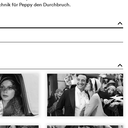
echnik für Peppy den Durchbruch.
o
o