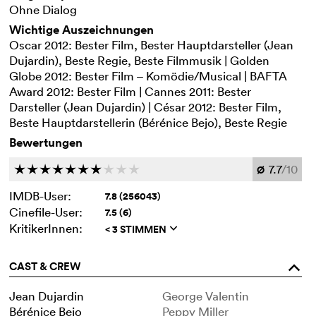
Ohne Dialog
Wichtige Auszeichnungen
Oscar 2012: Bester Film, Bester Hauptdarsteller (Jean
Dujardin), Beste Regie, Beste Filmmusik | Golden
Globe 2012: Bester Film – Komödie/Musical | BAFTA
Award 2012: Bester Film | Cannes 2011: Bester
Darsteller (Jean Dujardin) | César 2012: Bester Film,
Beste Hauptdarstellerin (Bérénice Bejo), Beste Regie
Bewertungen
7.7
/10
c
c
c
c
c
c
c
c
c
c
Ø
IMDB-User:
7.8 (256043)
Cinefile-User:
7.5 (6)
KritikerInnen:
< 3 STIMMEN
q
CAST & CREW
o
Jean Dujardin
George Valentin
Bérénice Bejo
Peppy Miller