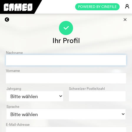
E
POWERED BY CINEFILE
s
f
Ihr Profil
Nachname
Vorname
Jahrgang
Schweizer Postleitzahl
Sprache
E-Mail-Adresse