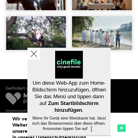
Um diese Web-App zum Home-
Gefördert von
Bildschirm hinzuzufügen, öffnen
Sie das Menü und tippen dann
auf
Zum Startbildschirm
hinzufügen
.
Impressum
Datenschutz
Wir verwenden Cookies. Mit dem
Wenn Ihr Gerät eine Menütaste hat, lässt
sich das Browsermenü über diese öffnen.
Weitersurfen auf cinefile.ch stimmen Sie
Ansonsten tippen Sie auf
.
unserer Cookie-Nutzung zu. Mehr Infos
Kino
Streaming
Watchlist (
0
)
in unserer
Datenschutzerklärung
.