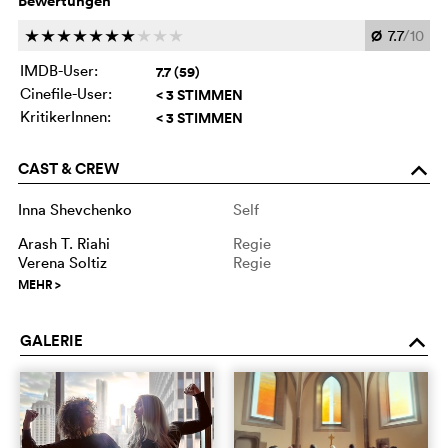
Bewertungen
Ø
7.7
/10
c
c
c
c
c
c
c
c
c
c
IMDB-User:
7.7 (59)
Cinefile-User:
< 3 STIMMEN
KritikerInnen:
< 3 STIMMEN
CAST & CREW
o
Inna Shevchenko
Self
Arash T. Riahi
Regie
Verena Soltiz
Regie
MEHR
>
GALERIE
o