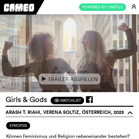
E
POWERED BY CINEFILE
TRAILER ABSPIELEN
e
Girls & Gods
WATCHLIST
F
ARASH T. RIAHI, VERENA SOLTIZ, ÖSTERREICH, 2025
o
SYNOPSIS
Können Feminismus und Religion nebeneinander bestehen?