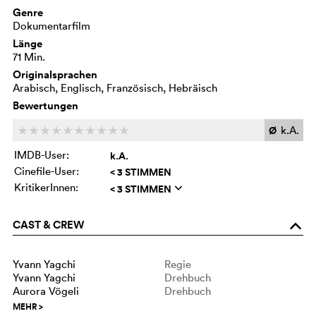
Genre
Dokumentarfilm
Länge
71 Min.
Originalsprachen
Arabisch, Englisch, Französisch, Hebräisch
Bewertungen
Ø
k.A.
c
c
c
c
c
c
c
c
c
c
IMDB-User:
k.A.
Cinefile-User:
< 3 STIMMEN
KritikerInnen:
< 3 STIMMEN
q
CAST & CREW
o
Yvann Yagchi
Regie
Yvann Yagchi
Drehbuch
Aurora Vögeli
Drehbuch
MEHR
>