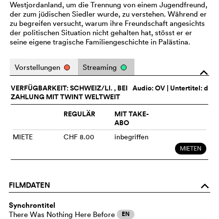
Westjordanland, um die Trennung von einem Jugendfreund,
der zum jüdischen Siedler wurde, zu verstehen. Während er
zu begreifen versucht, warum ihre Freundschaft angesichts
der politischen Situation nicht gehalten hat, stösst er er
seine eigene tragische Familiengeschichte in Palästina.
Vorstellungen
Streaming
o
VERFÜGBARKEIT: SCHWEIZ/LI. , BEI
Audio:
OV
| Untertitel: d
ZAHLUNG MIT TWINT WELTWEIT
REGULÄR
MIT TAKE-
ABO
MIETE
CHF 8.00
inbegriffen
MIETEN
FILMDATEN
o
Synchrontitel
There Was Nothing Here Before
EN