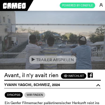
E
POWERED BY CINEFILE
TRAILER ABSPIELEN
e
Avant, il n'y avait rien
WATCHLIST
F
YVANN YAGCHI, SCHWEIZ, 2024
o
SYNOPSIS
WIR FINDEN
Ein Genfer Filmemacher palästinensischer Herkunft reist ins